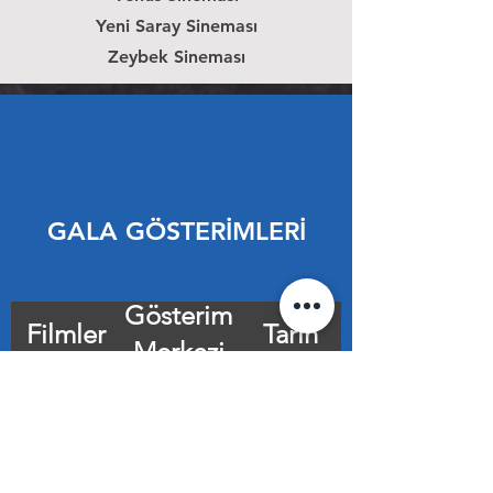
Yeni Saray Sineması
Zeybek Sineması
GALA GÖSTERİMLERİ
Gösterim
Filmler
Tarih
Merkezi
Karakomik
Zorlu Center
15.10.2019
Filmler
PSM
Hakan
Zorlu Center
11.04.2019
Muhafız S2
Cinemaximum
Türk İşi
Uniq Hall
13.03.2019
Netflix
Dondurma