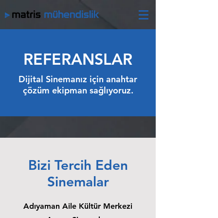
REFERANSLAR
Dijital Sinemanız için anahtar
çözüm ekipman sağlıyoruz.
Bizi Tercih Eden
Sinemalar
Adıyaman Aile Kültür Merkezi